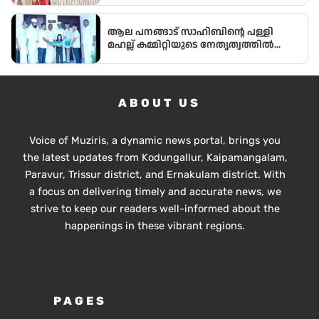
ആല പനങ്ങാട് സാഹിബിൻ്റെ പള്ളി
മഹല്ല് കമ്മിറ്റിയുടെ നേതൃത്വത്തിൽ
ഭവനരഹിതരില്ലാത്ത മഹല്ല്
ബൈത്തുനൂർ പാർപ്പിട പദ്ധതിയിലെ
5-ാം മത്തെ വീടിൻ്റെ താക്കോൽ ദാനം
നടന്നു
ABOUT US
Voice of Muziris, a dynamic news portal, brings you
the latest updates from Kodungallur, Kaipamangalam,
Paravur, Trissur district, and Ernakulam district. With
a focus on delivering timely and accurate news, we
strive to keep our readers well-informed about the
happenings in these vibrant regions.
PAGES