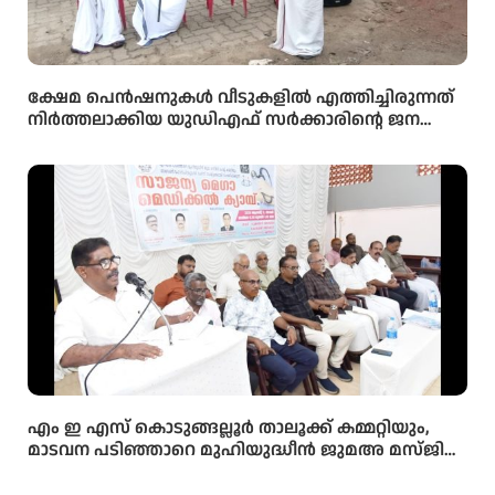
ക്ഷേമ പെൻഷനുകൾ വീടുകളിൽ എത്തിച്ചിരുന്നത്
നിർത്തലാക്കിയ യുഡിഎഫ് സർക്കാരിന്റെ ജന
വിരുദ്ധ നിലപാടിനെതിരെ സിപിഐഎം പെൻഷൻ
ഗുണഭോക്താക്കളുടെയും വിതരണക്കാരുടെയും
പ്രതിഷേധ സംഗമം നടത്തി.
എം ഇ എസ് കൊടുങ്ങല്ലൂർ താലൂക്ക് കമ്മറ്റിയും,
മാടവന പടിഞ്ഞാറെ മുഹിയുദ്ധീൻ ജുമഅ മസ്ജിദ്
മഹല്ല് കമ്മറ്റിയും സംയുക്തമായി സൗജ്യന്യ മെഗാ
മെഡിക്കൽ ക്യാമ്പ് സംഘടിപ്പിച്ചു