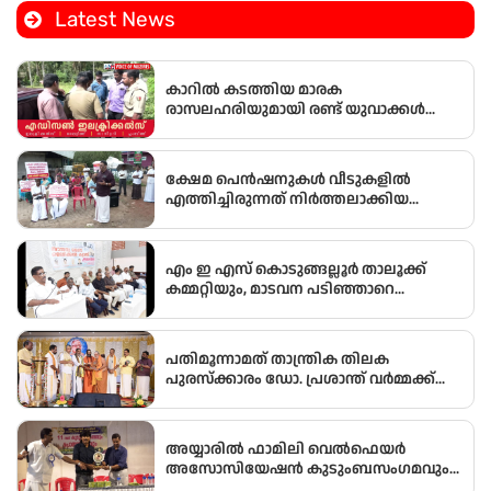
മത്തെ വീടിൻ്റെ താക്കോൽ ദാനം നടന്നു
Latest News
കാറിൽ കടത്തിയ മാരക
രാസലഹരിയുമായി രണ്ട് യുവാക്കൾ
എക്‌സൈസിൻ്റെ പിടിയിൽ
ക്ഷേമ പെൻഷനുകൾ വീടുകളിൽ
എത്തിച്ചിരുന്നത് നിർത്തലാക്കിയ
യുഡിഎഫ് സർക്കാരിന്റെ ജന വിരുദ്ധ
നിലപാടിനെതിരെ സിപിഐഎം
പെൻഷൻ ഗുണഭോക്താക്കളുടെയും
എം ഇ എസ് കൊടുങ്ങല്ലൂർ താലൂക്ക്
വിതരണക്കാരുടെയും പ്രതിഷേധ
കമ്മറ്റിയും, മാടവന പടിഞ്ഞാറെ
സംഗമം നടത്തി.
മുഹിയുദ്ധീൻ ജുമഅ മസ്ജിദ് മഹല്ല്
കമ്മറ്റിയും സംയുക്തമായി സൗജ്യന്യ
മെഗാ മെഡിക്കൽ ക്യാമ്പ് സംഘടിപ്പിച്ചു
പതിമൂന്നാമത് താന്ത്രിക തിലക
പുരസ്‌ക്കാരം ഡോ. പ്രശാന്ത് വർമ്മക്ക്
സമ്മാനിച്ചു.
അയ്യാരിൽ ഫാമിലി വെൽഫെയർ
അസോസിയേഷൻ കുടുംബസംഗമവും
പൊതുയോഗവും നടന്നു