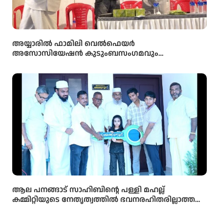
അയ്യാരിൽ ഫാമിലി വെൽഫെയർ
അസോസിയേഷൻ കുടുംബസംഗമവും
പൊതുയോഗവും നടന്നു
ആല പനങ്ങാട് സാഹിബിൻ്റെ പള്ളി മഹല്ല്
കമ്മിറ്റിയുടെ നേതൃത്വത്തിൽ ഭവനരഹിതരില്ലാത്ത
മഹല്ല് ബൈത്തുനൂർ പാർപ്പിട പദ്ധതിയിലെ 5-ാം