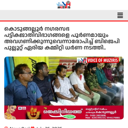
Skip
to
Men
content
കൊടുങ്ങല്ലൂർ നഗരസഭ
പട്ടികജാതിവിഭാഗങ്ങളെ പൂർണമായും
അവഗണിക്കുന്നുവെന്നാരോപിച്ച് ബിജെപി
പുല്ലൂറ്റ് ഏരിയ കമ്മിറ്റി ധർണ നടത്തി..