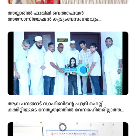
അയ്യാരിൽ ഫാമിലി വെൽഫെയർ
അസോസിയേഷൻ കുടുംബസംഗമവും
പൊതുയോഗവും നടന്നു
ആല പനങ്ങാട് സാഹിബിൻ്റെ പള്ളി മഹല്ല്
കമ്മിറ്റിയുടെ നേതൃത്വത്തിൽ ഭവനരഹിതരില്ലാത്ത
മഹല്ല് ബൈത്തുനൂർ പാർപ്പിട പദ്ധതിയിലെ 5-ാം
മത്തെ വീടിൻ്റെ താക്കോൽ ദാനം നടന്നു