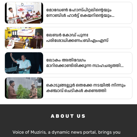
ബൈത്തുനൂർ പാർപ്പിട പദ്ധതിയിലെ
5-ാം മത്തെ വീടിൻ്റെ താക്കോൽ ദാനം
മോഡേൺ ഹോസ്‌പിറ്റലിന്റെയും
നടന്നു
നോബിൾ ഹാർട്ട് കെയറിന്റെയും
സംയുക്ത സംരംഭമായ മോഡേൺ ഹാർട്ട്
കെയറിൻ്റെ നവീകരിച്ച കാത്ത് ലാബിൻ്റെ
ഉദ്ഘാടനം മന്ത്രി ഒ ജെ ജനീഷ്
ലേബർ കോഡ് പുനഃ
നിർവ്വഹിച്ചു.
പരിശോധിക്കണം:ബിഎംഎസ്
ലോകം അതിവേഗം
മാറിക്കൊണ്ടിരിക്കുന്ന സാഹചര്യത്തിൽ
അതിനനുസരിച്ചുള്ള ആധുനിക
വിദ്യാഭ്യാസം സ്കൂൾ തലത്തിൽ തന്നെ
വിദ്യാർഥികൾക്ക് ലഭ്യമാക്കുകയാണ്
കൊടുങ്ങല്ലൂർ തെക്കേ നടയിൽ നിന്നും
സർക്കാരിന്റെ ലക്ഷ്യമെന്ന് സംസ്ഥാന
കഞ്ചാവ് ചെടികൾ കണ്ടെത്തി
വിദ്യാഭ്യാസ മന്ത്രി അഡ്വ.എൻ. ഷംസുദ്ദീൻ
ABOUT US
Voice of Muziris, a dynamic news portal, brings you