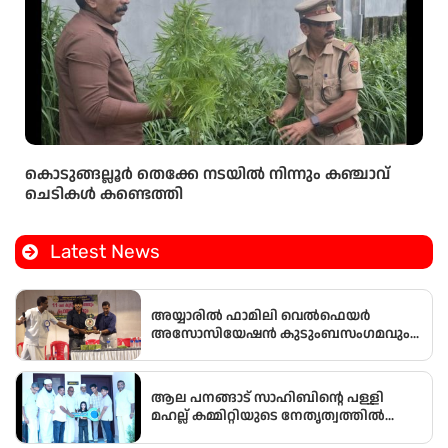
കൊടുങ്ങല്ലൂർ തെക്കേ നടയിൽ നിന്നും കഞ്ചാവ്
ചെടികൾ കണ്ടെത്തി
Latest News
അയ്യാരിൽ ഫാമിലി വെൽഫെയർ
അസോസിയേഷൻ കുടുംബസംഗമവും
പൊതുയോഗവും നടന്നു
ആല പനങ്ങാട് സാഹിബിൻ്റെ പള്ളി
മഹല്ല് കമ്മിറ്റിയുടെ നേതൃത്വത്തിൽ
ഭവനരഹിതരില്ലാത്ത മഹല്ല്