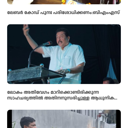
ലേബർ കോഡ് പുനഃ പരിശോധിക്കണം:ബിഎംഎസ്
ലോകം അതിവേഗം മാറിക്കൊണ്ടിരിക്കുന്ന
സാഹചര്യത്തിൽ അതിനനുസരിച്ചുള്ള ആധുനിക
വിദ്യാഭ്യാസം സ്കൂൾ തലത്തിൽ തന്നെ
വിദ്യാർഥികൾക്ക് ലഭ്യമാക്കുകയാണ് സർക്കാരിന്റെ
ലക്ഷ്യമെന്ന് സംസ്ഥാന വിദ്യാഭ്യാസ മന്ത്രി അഡ്വ.എൻ.
ഷംസുദ്ദീൻ