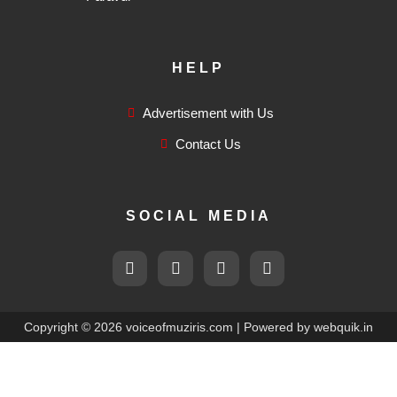
HELP
Advertisement with Us
Contact Us
SOCIAL MEDIA
F
T
I
F
a
w
n
l
c
i
s
i
e
t
t
c
b
t
a
k
Copyright © 2026 voiceofmuziris.com | Powered by
webquik.in
o
e
g
r
o
r
r
k
a
-
m