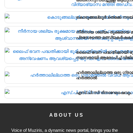
വിദ്യാർഥികൾക്ക് ലഭ്യമാക്
വിദ്യാഭ്യാസ മന്ത്രി അഡ്വ
കൊടുങ്ങല്ലൂർ തെക്കേ നടയി
നീർനായ ശല്യം രൂക്ഷമായ മ
പ്രദേശത്തെ മത്സ്യകർഷകർക
കൂടുകൾ സ്ഥാപിച്ചു.
ലൈഫ് ഭവന പദ്ധതിക്കായി ഭ
നടന്നതായി ആരോപിച്ച് വിജ
പഞ്ചായത്ത് ഓഫീസിലേക്ക് പ്
ഹർത്താലില്ലാത്ത ഒരു ഗ്രാ
ഹർത്താൽ
എസ്.പി.സി ദിനാഘോഷവും വ
ABOUT US
Voice of Muziris, a dynamic news portal, brings you the