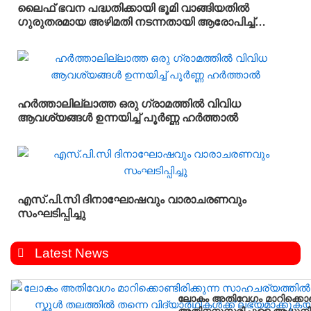
ലൈഫ് ഭവന പദ്ധതിക്കായി ഭൂമി വാങ്ങിയതിൽ
ഗുരുതരമായ അഴിമതി നടന്നതായി ആരോപിച്ച്
വിജിലൻസ് അന്വേഷണം ആവശ്യപ്പെട്ട് യു.ഡി.എഫ്
പഞ്ചായത്ത് ഓഫീസിലേക്ക് പ്രതിഷേധ മാർച്ച്
നടത്തി
ഹർത്താലില്ലാത്ത ഒരു ഗ്രാമത്തിൽ വിവിധ
ആവശ്യങ്ങൾ ഉന്നയിച്ച് പൂർണ്ണ ഹർത്താൽ
എസ്.പി.സി ദിനാഘോഷവും വാരാചരണവും
സംഘടിപ്പിച്ചു
Latest News
ലോകം അതിവേഗം മാറിക്കൊണ്
അതിനനുസരിച്ചുള്ള ആധുനിക