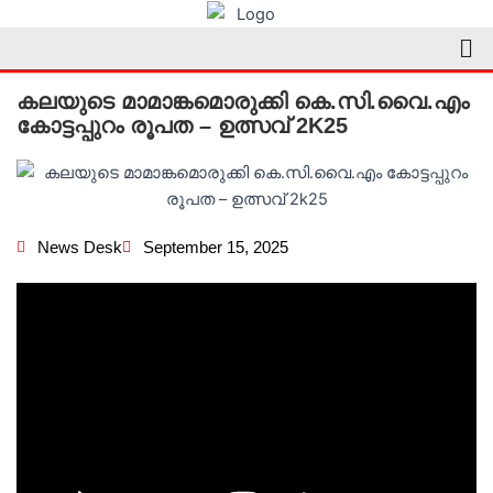
Skip
Me
to
content
കലയുടെ മാമാങ്കമൊരുക്കി കെ.സി.വൈ.എം
കോട്ടപ്പുറം രൂപത – ഉത്സവ് 2K25
News Desk
September 15, 2025