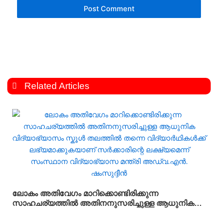
Related Articles
ലോകം അതിവേഗം മാറിക്കൊണ്ടിരിക്കുന്ന
സാഹചര്യത്തിൽ അതിനനുസരിച്ചുള്ള ആധുനിക
വിദ്യാഭ്യാസം സ്കൂൾ തലത്തിൽ തന്നെ