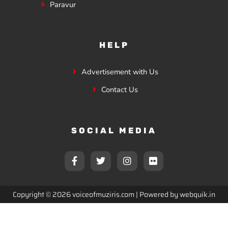
Paravur
HELP
Advertisement with Us
Contact Us
SOCIAL MEDIA
F
T
I
F
a
w
n
l
c
i
s
i
e
t
t
c
b
t
a
k
Copyright © 2026 voiceofmuziris.com | Powered by
webquik.in
o
e
g
r
o
r
r
k
a