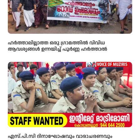
ഹർത്താലില്ലാത്ത ഒരു ഗ്രാമത്തിൽ വിവിധ
ആവശ്യങ്ങൾ ഉന്നയിച്ച് പൂർണ്ണ ഹർത്താൽ
എസ്.പി.സി ദിനാഘോഷവും വാരാചരണവും