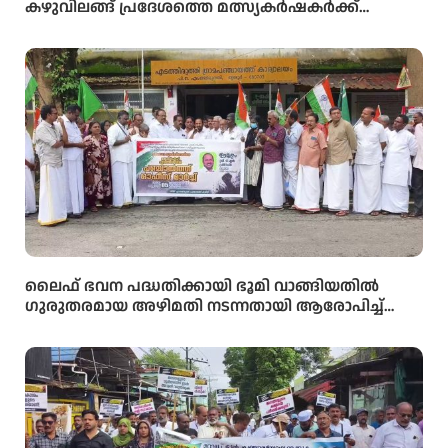
കഴുവിലങ്ങ് പ്രദേശത്തെ മത്സ്യകർഷകർക്ക്
ആശ്വാസമായി വനംവകുപ്പ് കുളങ്ങളിൽ കൂടുകൾ
സ്ഥാപിച്ചു.
ലൈഫ് ഭവന പദ്ധതിക്കായി ഭൂമി വാങ്ങിയതിൽ
ഗുരുതരമായ അഴിമതി നടന്നതായി ആരോപിച്ച്
വിജിലൻസ് അന്വേഷണം ആവശ്യപ്പെട്ട് യു.ഡി.എഫ്
പഞ്ചായത്ത് ഓഫീസിലേക്ക് പ്രതിഷേധ മാർച്ച്
നടത്തി