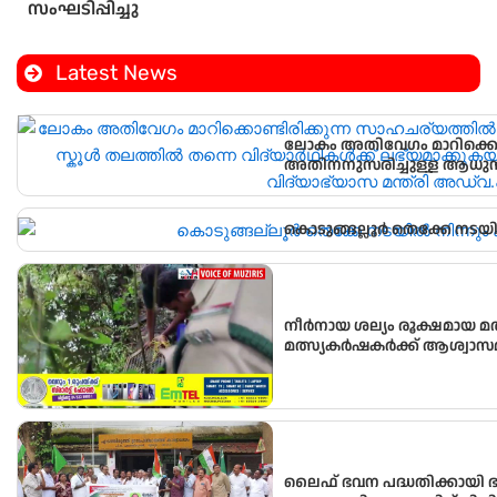
സംഘടിപ്പിച്ചു
Latest News
ലോകം അതിവേഗം മാറിക്കൊണ
അതിനനുസരിച്ചുള്ള ആധുനി
വിദ്യാർഥികൾക്ക് ലഭ്യമാക്കു
വിദ്യാഭ്യാസ മന്ത്രി അഡ്വ.എൻ
കൊടുങ്ങല്ലൂർ തെക്കേ നടയി
നീർനായ ശല്യം രൂക്ഷമായ മ
മത്സ്യകർഷകർക്ക് ആശ്വാസ
സ്ഥാപിച്ചു.
ലൈഫ് ഭവന പദ്ധതിക്കായി 