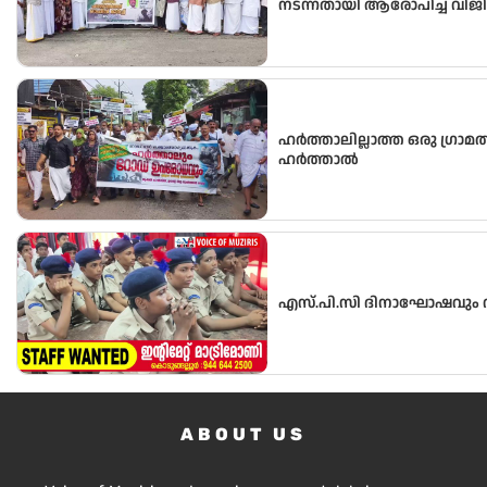
നടന്നതായി ആരോപിച്ച് വിജ
പഞ്ചായത്ത് ഓഫീസിലേക്ക് പ്
ഹർത്താലില്ലാത്ത ഒരു ഗ്രാമ
ഹർത്താൽ
എസ്.പി.സി ദിനാഘോഷവും വ
ABOUT US