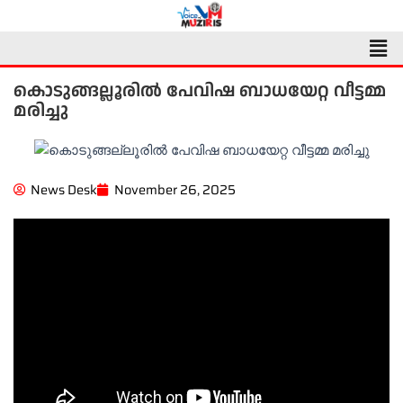
Skip
to
Men
content
കൊടുങ്ങല്ലൂരിൽ പേവിഷ ബാധയേറ്റ വീട്ടമ്മ
മരിച്ചു
News Desk
November 26, 2025