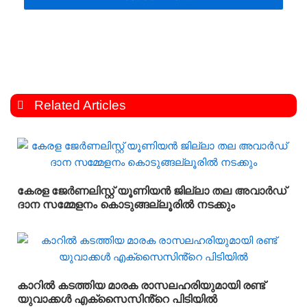
Related Articles
കേരള ജേർണലിസ്റ്റ് യൂണിയൻ ജില്ലാ തല അവാർഡ്
ദാന സമ്മേളനം കൊടുങ്ങല്ലൂരിൽ നടക്കും
കാറിൽ കടത്തിയ മാരക രാസലഹരിയുമായി രണ്ട്
യുവാക്കൾ എക്‌സൈസിൻ്റെ പിടിയിൽ