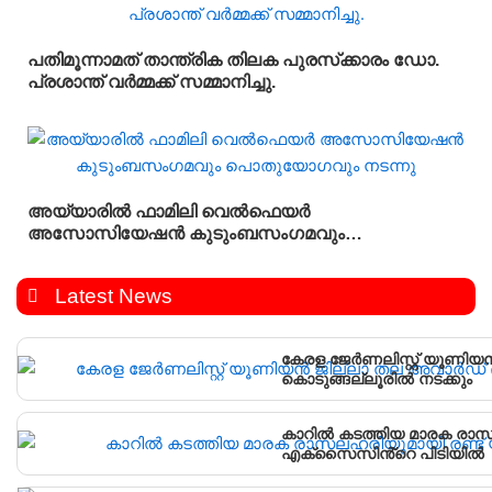
പതിമൂന്നാമത് താന്ത്രിക തിലക പുരസ്‌ക്കാരം ഡോ.
പ്രശാന്ത് വർമ്മക്ക് സമ്മാനിച്ചു.
അയ്യാരിൽ ഫാമിലി വെൽഫെയർ
അസോസിയേഷൻ കുടുംബസംഗമവും
പൊതുയോഗവും നടന്നു
Latest News
കേരള ജേർണലിസ്റ്റ് യൂണി
കൊടുങ്ങല്ലൂരിൽ നടക്കും
കാറിൽ കടത്തിയ മാരക രാസ
എക്‌സൈസിൻ്റെ പിടിയിൽ