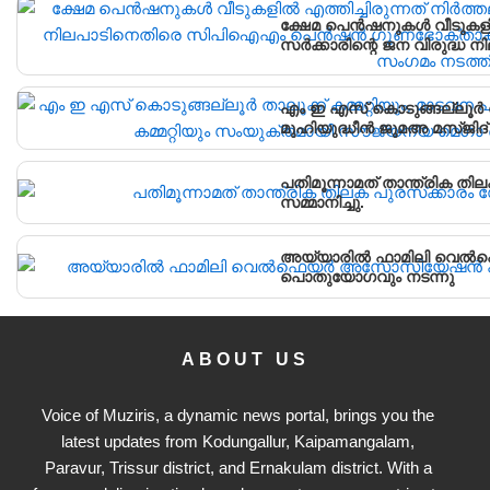
ക്ഷേമ പെൻഷനുകൾ വീടുകളിൽ
സർക്കാരിന്റെ ജന വിരുദ
ഗുണഭോക്താക്കളുടെയും വി
എം ഇ എസ് കൊടുങ്ങല്ലൂർ താലൂക്ക് കമ്മറ്റിയും, മാടവന പടിഞ്ഞാറെ
മുഹിയുദ്ധീൻ ജുമഅ മസ്ജിദ്
മെഗാ മെഡിക്കൽ ക്യാമ്പ് സംഘ
പതിമൂന്നാമത് താന്ത്രിക തിലക
സമ്മാനിച്ചു.
അയ്യാരിൽ ഫാമിലി വെ
പൊതുയോഗവും നടന്നു
ABOUT US
Voice of Muziris, a dynamic news portal, brings you the
latest updates from Kodungallur, Kaipamangalam,
Paravur, Trissur district, and Ernakulam district. With a