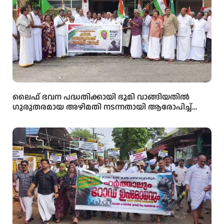
ലൈഫ് ഭവന പദ്ധതിക്കായി ഭൂമി വാങ്ങിയതിൽ
ഗുരുതരമായ അഴിമതി നടന്നതായി ആരോപിച്ച്
വിജിലൻസ് അന്വേഷണം ആവശ്യപ്പെട്ട് യു.ഡി.എഫ്
പഞ്ചായത്ത് ഓഫീസിലേക്ക് പ്രതിഷേധ മാർച്ച്
നടത്തി