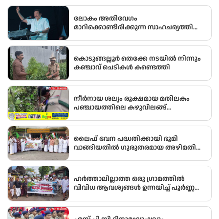
ലോകം അതിവേഗം
മാറിക്കൊണ്ടിരിക്കുന്ന സാഹചര്യത്തിൽ
അതിനനുസരിച്ചുള്ള ആധുനിക
വിദ്യാഭ്യാസം സ്കൂൾ തലത്തിൽ തന്നെ
വിദ്യാർഥികൾക്ക് ലഭ്യമാക്കുകയാണ്
കൊടുങ്ങല്ലൂർ തെക്കേ നടയിൽ നിന്നും
സർക്കാരിന്റെ ലക്ഷ്യമെന്ന് സംസ്ഥാന
കഞ്ചാവ് ചെടികൾ കണ്ടെത്തി
വിദ്യാഭ്യാസ മന്ത്രി അഡ്വ.എൻ. ഷംസുദ്ദീൻ
നീർനായ ശല്യം രൂക്ഷമായ മതിലകം
പഞ്ചായത്തിലെ കഴുവിലങ്ങ്
പ്രദേശത്തെ മത്സ്യകർഷകർക്ക്
ആശ്വാസമായി വനംവകുപ്പ് കുളങ്ങളിൽ
കൂടുകൾ സ്ഥാപിച്ചു.
ലൈഫ് ഭവന പദ്ധതിക്കായി ഭൂമി
വാങ്ങിയതിൽ ഗുരുതരമായ അഴിമതി
നടന്നതായി ആരോപിച്ച് വിജിലൻസ്
അന്വേഷണം ആവശ്യപ്പെട്ട് യു.ഡി.എഫ്
പഞ്ചായത്ത് ഓഫീസിലേക്ക് പ്രതിഷേധ
ഹർത്താലില്ലാത്ത ഒരു ഗ്രാമത്തിൽ
മാർച്ച് നടത്തി
വിവിധ ആവശ്യങ്ങൾ ഉന്നയിച്ച് പൂർണ്ണ
ഹർത്താൽ