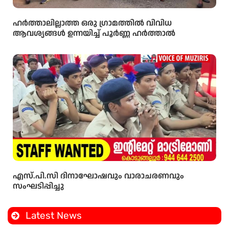
ഹർത്താലില്ലാത്ത ഒരു ഗ്രാമത്തിൽ വിവിധ
ആവശ്യങ്ങൾ ഉന്നയിച്ച് പൂർണ്ണ ഹർത്താൽ
എസ്.പി.സി ദിനാഘോഷവും വാരാചരണവും
സംഘടിപ്പിച്ചു
Latest News