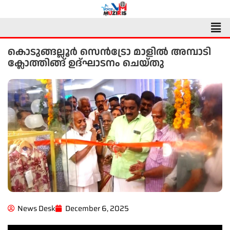
Skip
to
Men
content
കൊടുങ്ങല്ലൂർ സെൻട്രോ മാളിൽ അമ്പാടി
ക്ലോത്തിങ്ങ് ഉദ്ഘാടനം ചെയ്തു
News Desk
December 6, 2025