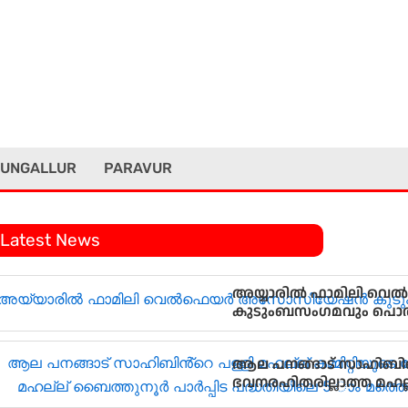
UNGALLUR
PARAVUR
Latest News
അയ്യാരിൽ ഫാമിലി
കുടുംബസംഗമവും പൊത
ആല പനങ്ങാട് സാഹിബിൻ്റെ
ഭവനരഹിതരില്ലാത്ത മഹല്
മത്തെ വീടിൻ്റെ താക്കോ