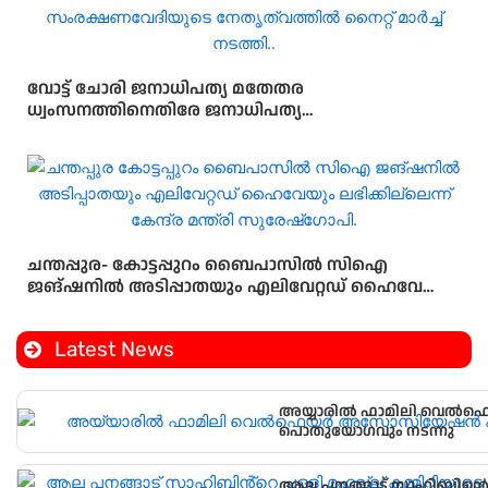
വോട്ട് ചോരി ജനാധിപത്യ മതേതര
ധ്വംസനത്തിനെതിരേ ജനാധിപത്യ
സംരക്ഷണവേദിയുടെ നേതൃത്വത്തിൽ നൈറ്റ് മാർച്ച്
നടത്തി..
ചന്തപ്പുര- കോട്ടപ്പുറം ബൈപാസിൽ സിഐ
ജങ്ഷനിൽ അടിപ്പാതയും എലിവേറ്റഡ് ഹൈവേയും
ലഭിക്കില്ലെന്ന് കേന്ദ്ര മന്ത്രി സുരേഷ്‌ഗോപി.
Latest News
അയ്യാരിൽ ഫാമിലി വെ
പൊതുയോഗവും നടന്നു
ആല പനങ്ങാട് സാഹിബിൻ്റെ പള