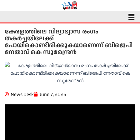
Skip
to
Men
content
കേരളത്തിലെ വിദ്യാഭ്യാസ രംഗം
തകർച്ചയിലേക്ക്
പോയികൊണ്ടിരിക്കുകയാണെന്ന് ബിജെപി
നേതാവ് കെ സുരേന്ദ്രൻ
News Desk
June 7, 2025