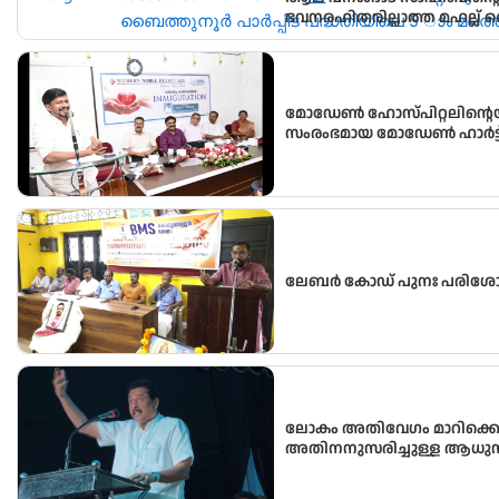
ഭവനരഹിതരില്ലാത്ത മഹല്ല് 
വീടിൻ്റെ താക്കോൽ ദാനം നടന
മോഡേൺ ഹോസ്‌പിറ്റലിന്റെ
സംരംഭമായ മോഡേൺ ഹാർട്ട് 
ലേബർ കോഡ് പുനഃ പരിശ
ലോകം അതിവേഗം മാറിക്കൊണ
അതിനനുസരിച്ചുള്ള ആധുനി
വിദ്യാർഥികൾക്ക് ലഭ്യമാക്കു
വിദ്യാഭ്യാസ മന്ത്രി അഡ്വ.എൻ