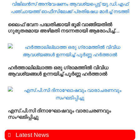
ലൈഫ് ഭവന പദ്ധതിക്കായി ഭൂമി വാങ്ങിയതിൽ
ഗുരുതരമായ അഴിമതി നടന്നതായി ആരോപിച്ച്
വിജിലൻസ് അന്വേഷണം ആവശ്യപ്പെട്ട് യു.ഡി.എഫ്
പഞ്ചായത്ത് ഓഫീസിലേക്ക് പ്രതിഷേധ മാർച്ച്
നടത്തി
ഹർത്താലില്ലാത്ത ഒരു ഗ്രാമത്തിൽ വിവിധ
ആവശ്യങ്ങൾ ഉന്നയിച്ച് പൂർണ്ണ ഹർത്താൽ
എസ്.പി.സി ദിനാഘോഷവും വാരാചരണവും
സംഘടിപ്പിച്ചു
Latest News