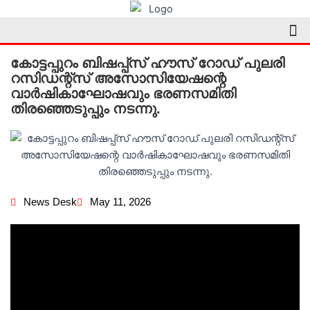
Skip
Me
to
content
കോട്ടപ്പുറം ബിഷപ്പ്സ് ഹൗസ് റോഡ് പുലരി
റസിഡന്റ്സ് അസോസിയേഷന്റെ
വാർഷികാഘോഷവും ഭരണസമിതി
തിരഞ്ഞെടുപ്പും നടന്നു.
News Desk
May 11, 2026