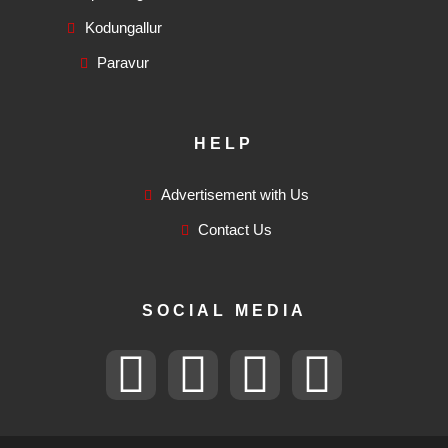
Kodungallur
Paravur
HELP
Advertisement with Us
Contact Us
SOCIAL MEDIA
F
T
I
F
a
w
n
l