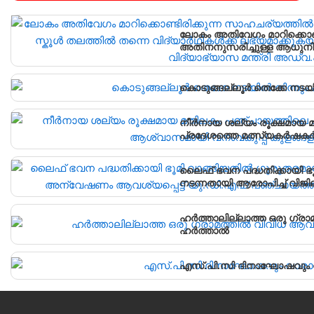
ലോകം അതിവേഗം മാറിക്കൊണ്
അതിനനുസരിച്ചുള്ള ആധുനിക
വിദ്യാർഥികൾക്ക് ലഭ്യമാക്
വിദ്യാഭ്യാസ മന്ത്രി അഡ്വ
കൊടുങ്ങല്ലൂർ തെക്കേ നടയി
നീർനായ ശല്യം രൂക്ഷമായ മ
പ്രദേശത്തെ മത്സ്യകർഷകർക
കൂടുകൾ സ്ഥാപിച്ചു.
ലൈഫ് ഭവന പദ്ധതിക്കായി ഭ
നടന്നതായി ആരോപിച്ച് വിജ
പഞ്ചായത്ത് ഓഫീസിലേക്ക് പ്
ഹർത്താലില്ലാത്ത ഒരു ഗ്രാ
ഹർത്താൽ
എസ്.പി.സി ദിനാഘോഷവും വ