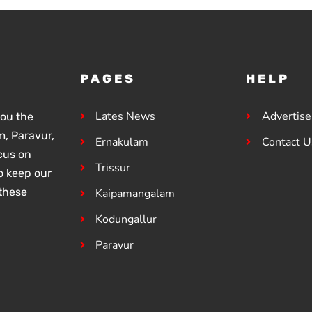
 വനംവകുപ്പ്
വിജിലൻസ് അന്വേഷണം
 കൂടുകൾ
ആവശ്യപ്പെട്ട് യു.ഡി.എഫ്
പഞ്ചായത്ത് ഓഫീസിലേക്ക്
പ്രതിഷേധ മാർച്ച് നടത്തി
PAGES
HELP
Lates News
Advertis
you the
, Paravur,
Ernakulam
Contact U
ocus on
Trissur
o keep our
these
Kaipamangalam
Kodungallur
Paravur