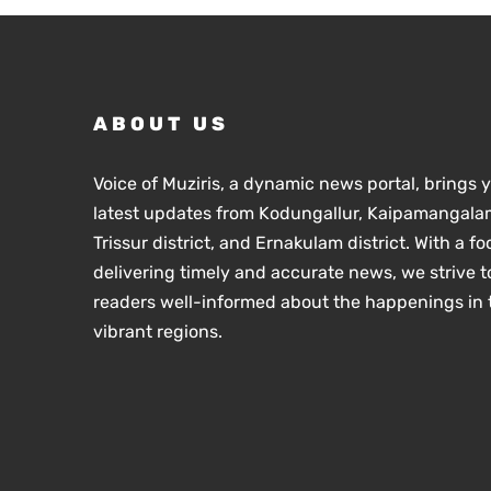
ആശ്വാസമായി
കുളങ്ങളിൽ
സ്ഥാപിച്ചു.
ABOUT US
Voice of Muziris, a dynamic news portal, brings 
latest updates from Kodungallur, Kaipamangalam
Trissur district, and Ernakulam district. With a f
delivering timely and accurate news, we strive t
readers well-informed about the happenings in 
vibrant regions.