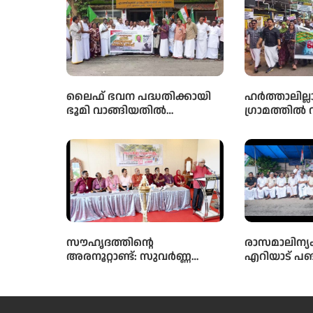
ലൈഫ് ഭവന പദ്ധതിക്കായി
ഹർത്താലില്ല
ഭൂമി വാങ്ങിയതിൽ
ഗ്രാമത്തിൽ 
ഗുരുതരമായ അഴിമതി
ആവശ്യങ്ങൾ ഉ
നടന്നതായി ആരോപിച്ച്
പൂർണ്ണ ഹർ
വിജിലൻസ് അന്വേഷണം
ആവശ്യപ്പെട്ട് യു.ഡി.എഫ്
പഞ്ചായത്ത് ഓഫീസിലേക്ക്
പ്രതിഷേധ മാർച്ച് നടത്തി
സൗഹൃദത്തിന്റെ
രാസമാലിന്യം 
അരനൂറ്റാണ്ട്: സുവർണ്ണ
എറിയാട് പഞ
സംഗമത്തിന് ഹൃദ്യമായ
മറ്റൊരു 
തുടക്കം; ഉദ്ഘാടനം
ആക്കരുതെ
സംവിധായകൻ കമൽ
സെക്രട്ടറി 
നിർവ്വഹിച്ചു.