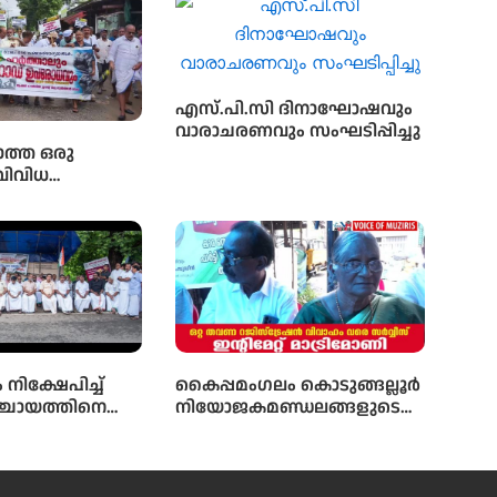
എസ്.പി.സി ദിനാഘോഷവും
വാരാചരണവും സംഘടിപ്പിച്ചു
ാത്ത ഒരു
വിവിധ
ന്നയിച്ച്
ത്താൽ
നിക്ഷേപിച്ച്
കൈപ്പമംഗലം കൊടുങ്ങല്ലൂർ
്ചായത്തിനെ
നിയോജകമണ്ഡലങ്ങളുടെ
എൻമകജെ
ചരിത്രത്തിലാദ്യമായി
ന്ന് എഐസിസി
മണ്ഡലംകോൺഗ്രസ്‌
ടി എൻ പ്രതാപൻ
പ്രസിഡണ്ടായി ഒരു വനിത