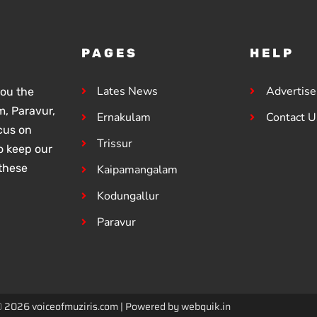
PAGES
HELP
Lates News
Advertis
you the
, Paravur,
Ernakulam
Contact U
ocus on
Trissur
o keep our
these
Kaipamangalam
Kodungallur
Paravur
© 2026 voiceofmuziris.com | Powered by
webquik.in