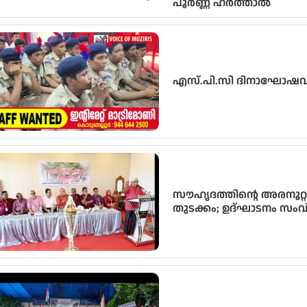
പൂർണ്ണ ഹർത്താൽ
എസ്.പി.സി ദിനാഘോഷവും
സൗഹൃദത്തിന്റെ അരനൂറ്റാ
തുടക്കം; ഉദ്ഘാടനം സംവ