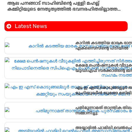
ആല പനങ്ങാട് സാഹിബിൻ്റെ പള്ളി മഹല്ല്
കമ്മിറ്റിയുടെ നേതൃത്വത്തിൽ ഭവനരഹിതരില്ലാത്ത
മഹല്ല് ബൈത്തുനൂർ പാർപ്പിട പദ്ധതിയിലെ 5-ാം
മത്തെ വീടിൻ്റെ താക്കോൽ ദാനം നടന്നു
Latest News
കാറിൽ കടത്തിയ മാരക രാസ
എക്‌സൈസിൻ്റെ പിടിയിൽ
ക്ഷേമ പെൻഷനുകൾ വീടുകളിൽ
യുഡിഎഫ് സർക്കാരിന്റെ ജന വിരുദ്ധ നിലപാടിനെതിരെ സിപിഐഎം
പെൻഷൻ ഗുണഭോക്താക്കളു
സംഗമം നടത്തി.
എം ഇ എസ് കൊടുങ്ങല്ലൂർ താലൂക്ക് കമ്മറ്റിയും, മാടവന പടിഞ്ഞാറെ
മുഹിയുദ്ധീൻ ജുമഅ മസ്ജിദ് 
മെഗാ മെഡിക്കൽ ക്യാമ്പ് സംഘട
പതിമൂന്നാമത് താന്ത്രിക തിലക
സമ്മാനിച്ചു.
അയ്യാരിൽ ഫാമിലി വെ