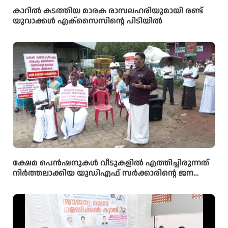
കാറിൽ കടത്തിയ മാരക രാസലഹരിയുമായി രണ്ട്
യുവാക്കൾ എക്‌സൈസിൻ്റെ പിടിയിൽ
ക്ഷേമ പെൻഷനുകൾ വീടുകളിൽ എത്തിച്ചിരുന്നത്
നിർത്തലാക്കിയ യുഡിഎഫ് സർക്കാരിന്റെ ജന
വിരുദ്ധ നിലപാടിനെതിരെ സിപിഐഎം പെൻഷൻ
ഗുണഭോക്താക്കളുടെയും വിതരണക്കാരുടെയും
പ്രതിഷേധ സംഗമം നടത്തി.