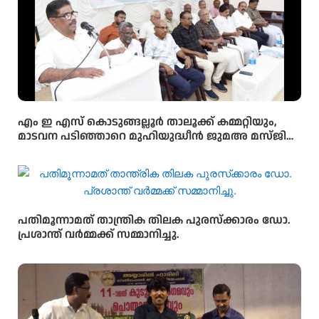
എം ഇ എസ് കൊടുങ്ങല്ലൂർ താലൂക്ക് കമ്മറ്റിയും,
മാടവന പടിഞ്ഞാറെ മുഹിയുദ്ധീൻ ജുമഅ മസ്ജിദ്
മഹല്ല് കമ്മറ്റിയും സംയുക്തമായി സൗജ്യന്യ മെഗാ
മെഡിക്കൽ ക്യാമ്പ് സംഘടിപ്പിച്ചു
പതിമൂന്നാമത് താന്ത്രിക തിലക പുരസ്‌ക്കാരം ഡോ.
പ്രശാന്ത് വർമ്മക്ക് സമ്മാനിച്ചു.