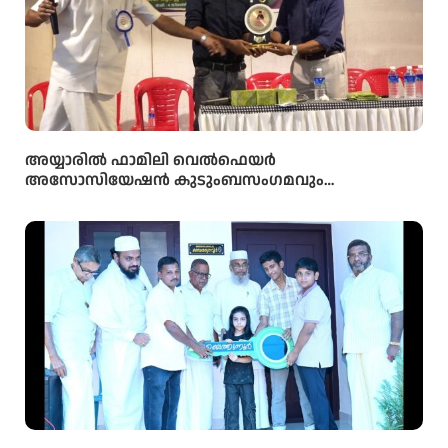
അയ്യാരിൽ ഫാമിലി വെൽഫെയർ
അസോസിയേഷൻ കുടുംബസംഗമവും
പൊതുയോഗവും നടന്നു