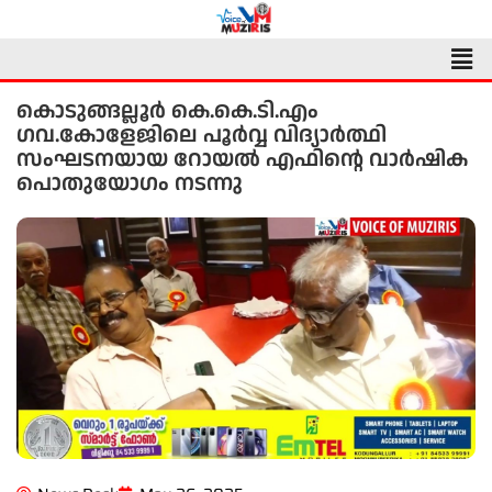
Skip
to
Men
content
കൊടുങ്ങല്ലൂർ കെ.കെ.ടി.എം
ഗവ.കോളേജിലെ പൂർവ്വ വിദ്യാർത്ഥി
സംഘടനയായ റോയൽ എഫിന്റെ വാർഷിക
പൊതുയോഗം നടന്നു