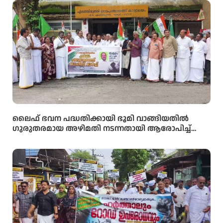
ലൈഫ് ഭവന പദ്ധതിക്കായി ഭൂമി വാങ്ങിയതിൽ
ഗുരുതരമായ അഴിമതി നടന്നതായി ആരോപിച്ച്
വിജിലൻസ് അന്വേഷണം ആവശ്യപ്പെട്ട് യു.ഡി.എഫ്
പഞ്ചായത്ത് ഓഫീസിലേക്ക് പ്രതിഷേധ മാർച്ച്
നടത്തി