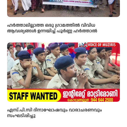
ഹർത്താലില്ലാത്ത ഒരു ഗ്രാമത്തിൽ വിവിധ
ആവശ്യങ്ങൾ ഉന്നയിച്ച് പൂർണ്ണ ഹർത്താൽ
എസ്.പി.സി ദിനാഘോഷവും വാരാചരണവും
സംഘടിപ്പിച്ചു