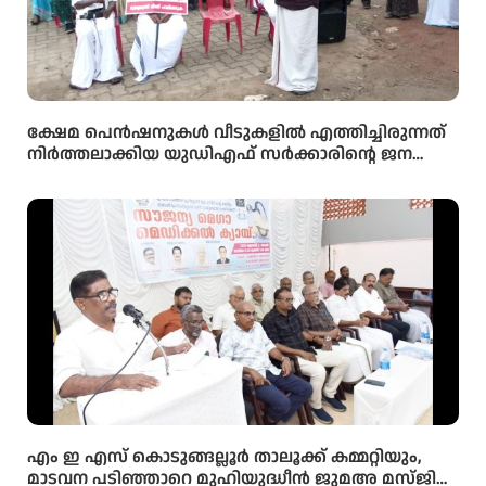
ക്ഷേമ പെൻഷനുകൾ വീടുകളിൽ എത്തിച്ചിരുന്നത്
നിർത്തലാക്കിയ യുഡിഎഫ് സർക്കാരിന്റെ ജന
വിരുദ്ധ നിലപാടിനെതിരെ സിപിഐഎം പെൻഷൻ
ഗുണഭോക്താക്കളുടെയും വിതരണക്കാരുടെയും
പ്രതിഷേധ സംഗമം നടത്തി.
എം ഇ എസ് കൊടുങ്ങല്ലൂർ താലൂക്ക് കമ്മറ്റിയും,
മാടവന പടിഞ്ഞാറെ മുഹിയുദ്ധീൻ ജുമഅ മസ്ജിദ്