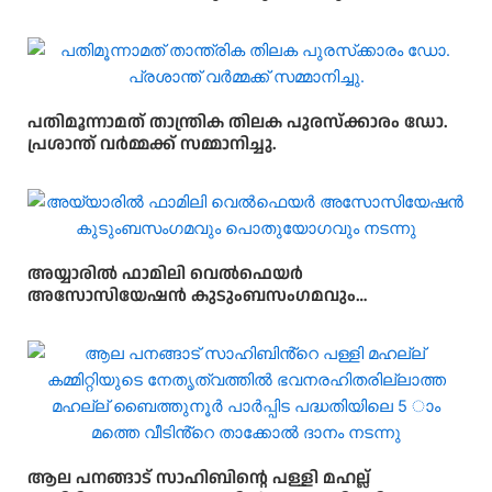
മഹല്ല് കമ്മറ്റിയും സംയുക്തമായി സൗജ്യന്യ മെഗാ
മെഡിക്കൽ ക്യാമ്പ് സംഘടിപ്പിച്ചു
പതിമൂന്നാമത് താന്ത്രിക തിലക പുരസ്‌ക്കാരം ഡോ.
പ്രശാന്ത് വർമ്മക്ക് സമ്മാനിച്ചു.
അയ്യാരിൽ ഫാമിലി വെൽഫെയർ
അസോസിയേഷൻ കുടുംബസംഗമവും
പൊതുയോഗവും നടന്നു
ആല പനങ്ങാട് സാഹിബിൻ്റെ പള്ളി മഹല്ല്