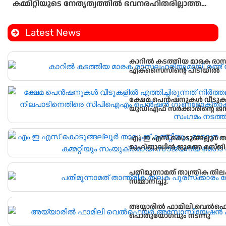
കമ്മിറ്റിയുടെ നേതൃത്വത്തിൽ ഭവനരഹിതരില്ലാത്ത
മഹല്ല് ബൈത്തുനൂർ പാർപ്പിട പദ്ധതിയിലെ 5-ാം
മത്തെ വീടിൻ്റെ താക്കോൽ ദാനം നടന്നു
Latest News
കാറിൽ കടത്തിയ മാരക രാസ
എക്‌സൈസിൻ്റെ പിടിയിൽ
ക്ഷേമ പെൻഷനുകൾ വീടുകളിൽ
യുഡിഎഫ് സർക്കാരിന്റെ ജന വിരുദ്ധ നിലപാടിനെതിരെ സിപിഐഎം
പെൻഷൻ ഗുണഭോക്താക്കളു
സംഗമം നടത്തി.
എം ഇ എസ് കൊടുങ്ങല്ലൂർ താലൂക്ക് കമ്മറ്റിയും, മാടവന പടിഞ്ഞാറെ
മുഹിയുദ്ധീൻ ജുമഅ മസ്ജിദ് 
മെഗാ മെഡിക്കൽ ക്യാമ്പ് സംഘട
പതിമൂന്നാമത് താന്ത്രിക തിലക
സമ്മാനിച്ചു.
അയ്യാരിൽ ഫാമിലി വെ
പൊതുയോഗവും നടന്നു