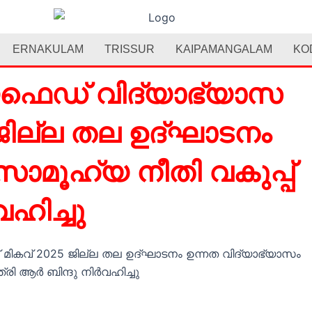
ERNAKULAM
TRISSUR
KAIPAMANGALAM
KO
യഫെഡ് വിദ്യാഭ്യാസ
ജില്ല തല ഉദ്ഘാടനം
സാമൂഹ്യ നീതി വകുപ്പ്
വഹിച്ചു