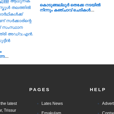
കൊടുങ്ങല്ലൂർ തെക്കേ നടയിൽ
നിന്നും കഞ്ചാവ് ചെടികൾ
കണ്ടെത്തി
ം
ന്ന
ള്ള ആധുനിക
്കൂൾ തലത്തിൽ
ൾക്ക്
 സർക്കാരിന്റെ
സ്ഥാന
PAGES
HELP
്ത്രി അഡ്വ.എൻ.
the latest
Lates News
Advert
, Trissur
Ernakulam
Conta