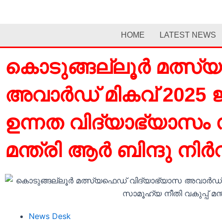
Skip
to
content
HOME
LATEST NEWS
കൊടുങ്ങല്ലൂർ മത്സ്
അവാർഡ് മികവ് 2025 
ഉന്നത വിദ്യാഭ്യാസം 
മന്ത്രി ആർ ബിന്ദു നിർ
News Desk