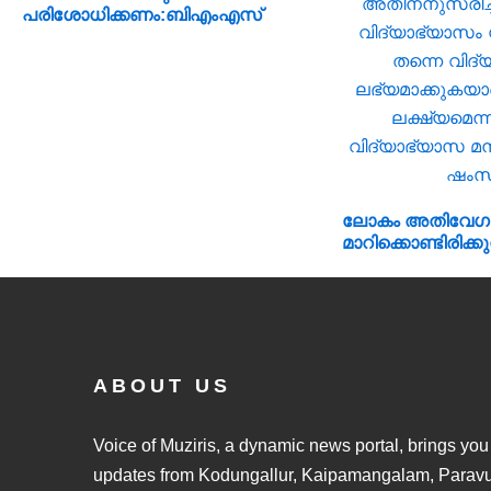
പരിശോധിക്കണം:ബിഎംഎസ്
ലോകം അതിവേഗ
മാറിക്കൊണ്ടിരിക്കു
സാഹചര്യത്തിൽ
അതിനനുസരിച്ചു
വിദ്യാഭ്യാസം സ
തന്നെ വിദ്യാർഥിക
ലഭ്യമാക്കുകയാണ്
ലക്ഷ്യമെന്ന് സം
ABOUT US
വിദ്യാഭ്യാസ മന
ഷംസുദ്ദീൻ
Voice of Muziris, a dynamic news portal, brings you 
updates from Kodungallur, Kaipamangalam, Paravur