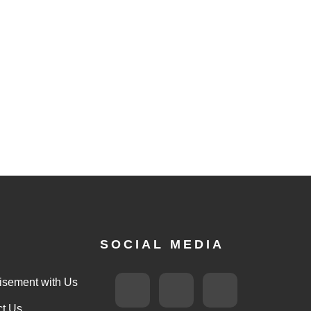
SOCIAL MEDIA
F
T
F
I
isement with Us
ct Us