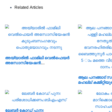
Related Articles
അയ്യാരിൽ ഫാമിലി വെൽഫെയർ
അസോസിയേഷൻ
കുടുംബസംഗമവും
പൊതുയോഗവും നടന്നു
ആല പനങ്ങാട് സാ
മഹല്ല് കമ്മിറ്റിയു
നേതൃത്വത്തിൽ
ഭവനരഹിതരില്ലാത
ബൈത്തുനൂർ പാർപ
5-ാം മത്തെ വീടി
ദാനം നടന്നു
ലേബർ കോഡ് പുനഃ