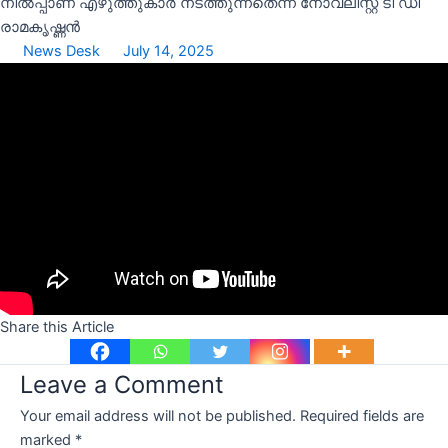
News Desk
July 14, 2025
Share this Article
Leave a Comment
Your email address will not be published.
Required fields are
marked
*