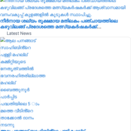
നീർനായ ശല്യം രൂക്ഷമായ മതിലകം പഞ്ചായത്തിലെ
കഴുവിലങ്ങ് പ്രദേശത്തെ മത്സ്യകർഷകർക്ക്
ആശ്വാസമായി വനംവകുപ്പ് കുളങ്ങളിൽ കൂടുകൾ
Latest News
സ്ഥാപിച്ചു.
ആല പനങ്ങാട് സാഹിബിൻ്റെ പള്ളി മഹല്ല്