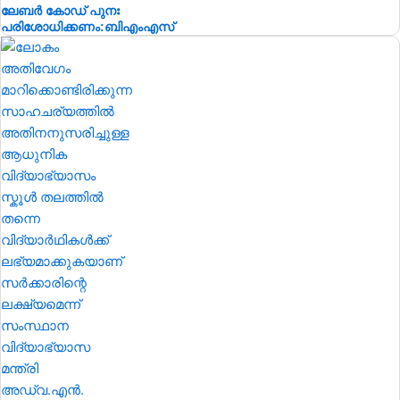
ലേബർ കോഡ് പുനഃ
പരിശോധിക്കണം:ബിഎംഎസ്