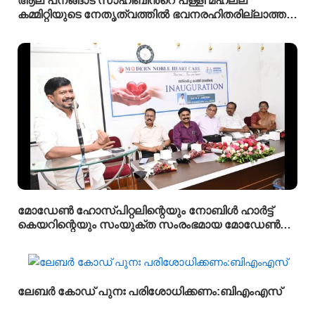
ആല പനങ്ങാട് സാഹിബിൻ്റെ പള്ളി മഹല്ല്
കമ്മിറ്റിയുടെ നേതൃത്വത്തിൽ ഭവനരഹിതരില്ലാത്ത
മഹല്ല് ബൈത്തുനൂർ പാർപ്പിട പദ്ധതിയിലെ 5-ാം
മത്തെ വീടിൻ്റെ താക്കോൽ ദാനം നടന്നു
മോഡേൺ ഹോസ്‌പിറ്റലിന്റെയും നോബിൾ ഹാർട്ട്
കെയറിന്റെയും സംയുക്ത സംരംഭമായ മോഡേൺ
ഹാർട്ട് കെയറിൻ്റെ നവീകരിച്ച കാത്ത് ലാബിൻ്റെ
ഉദ്ഘാടനം മന്ത്രി ഒ ജെ ജനീഷ് നിർവ്വഹിച്ചു.
ലേബർ കോഡ് പുനഃ പരിശോധിക്കണം:ബിഎംഎസ്