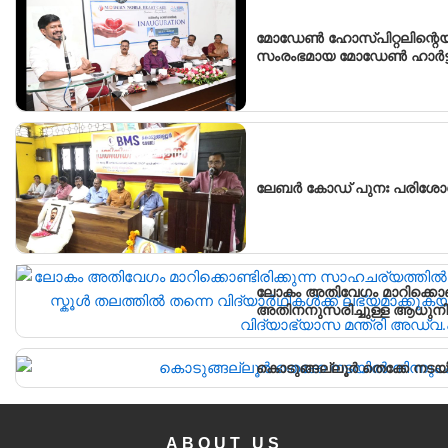
മോഡേൺ ഹോസ്‌പിറ്റലിന്റെയ
സംരംഭമായ മോഡേൺ ഹാർട്ട് 
ലേബർ കോഡ് പുനഃ പരിശോ
ലോകം അതിവേഗം മാറിക്കൊണ്
അതിനനുസരിച്ചുള്ള ആധുനിക
വിദ്യാർഥികൾക്ക് ലഭ്യമാക്
വിദ്യാഭ്യാസ മന്ത്രി അഡ്വ
കൊടുങ്ങല്ലൂർ തെക്കേ നടയി
ABOUT US