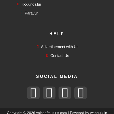
Kodungallur
Paravur
HELP
Advertisement with Us
Contact Us
SOCIAL MEDIA
F
T
I
F
a
w
n
l
Copyright © 2026 voiceofmuziris.com | Powered by
webquik.in