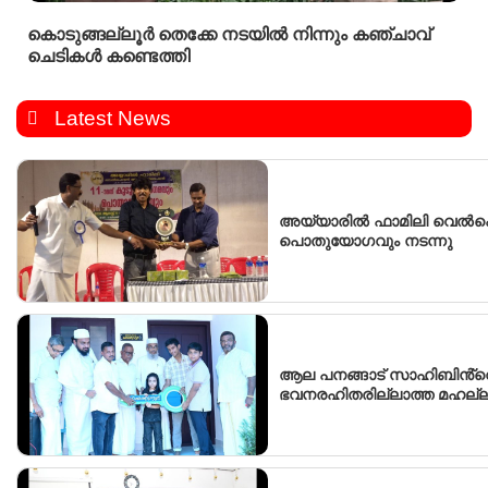
കൊടുങ്ങല്ലൂർ തെക്കേ നടയിൽ നിന്നും കഞ്ചാവ്
ചെടികൾ കണ്ടെത്തി
Latest News
അയ്യാരിൽ ഫാമിലി വെ
പൊതുയോഗവും നടന്നു
ആല പനങ്ങാട് സാഹിബിൻ്റെ പ
ഭവനരഹിതരില്ലാത്ത മഹല്ല് 
വീടിൻ്റെ താക്കോൽ ദാനം നട