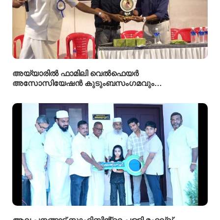
അയ്യാരിൽ ഫാമിലി വെൽഫെയർ
അസോസിയേഷൻ കുടുംബസംഗമവും
പൊതുയോഗവും നടന്നു