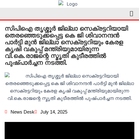
Skip
Me
to
content
സിപിഐ തൃശ്ശൂർ ജില്ലാ സെക്രട്ടറിയായി
തെരഞ്ഞെടുക്കപ്പെട്ട കെ ജി ശിവാനന്ദൻ
പാർട്ടി മുൻ ജില്ലാ സെക്രട്ടറിയും കേരള
കൃഷി വകുപ്പ് മന്ത്രിയുമായിരുന്ന
വി.കെ.രാജന്റെ സ്മൃതി കുടീരത്തിൽ
പുഷ്പാർച്ചന നടത്തി.
News Desk
July 14, 2025